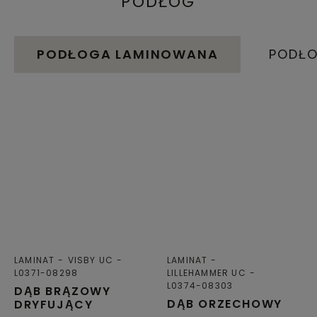
PODŁÓG
PODŁOGA LAMINOWANA
PODŁO
LAMINAT
VISBY UC
LAMINAT
L0371-08298
LILLEHAMMER UC
L0374-08303
DĄB BRĄZOWY
DĄB ORZECHOWY
DRYFUJĄCY