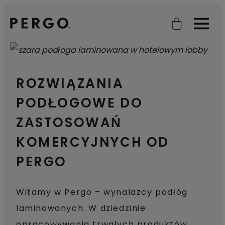
Open search
Open
ROZWIĄZANIA
PODŁOGOWE DO
ZASTOSOWAŃ
KOMERCYJNYCH OD
PERGO
Witamy w Pergo – wynalazcy podłóg
laminowanych. W dziedzinie
opracowywania trwałych produktów