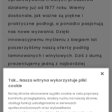
działamy już od 1977 roku. Wiemy
doskonale, jak ważne są piękne i
praktyczne podłogi, a ponadto pasjonują
nas nowe wyzwania. Dzięki
innowacyjnemu myśleniu z biegiem lat
poszerzyliśmy naszą ofertę podłóg
laminowanych i winylowych. Dziś z dumą
prezentujemy jedną z najbardziej
wszechstronnych ofert podłóg
stworzoną z myślą o projektach zarówno
Tak… Nasza witryna wykorzystuje pliki
cookie
mieszkaniowych, jak i komercyjnych na
Na tej stronie stosowane są pliki cookie w celu poprawy
całym świecie.
komfortu przeglądania, analizy ruchu na naszej stronie,
obsługi funkcji udostępniania w serwisach
społecznościowych oraz wyświetlania
ODKRYJ NASZE WSZYSTKIE