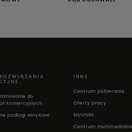
ROZWIĄZANIA
INNE
CYJNE
Centrum pobierania
laminowane do
Oferty pracy
ań komercyjnych
MyUnilin
ne podłogi winylowe
Centrum multimedialn