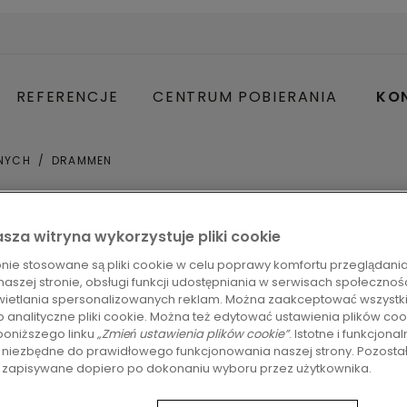
REFERENCJE
CENTRUM POBIERANIA
KON
NYCH
DRAMMEN
sza witryna wykorzystuje pliki cookie
ronie stosowane są pliki cookie w celu poprawy komfortu przeglądania
naszej stronie, obsługi funkcji udostępniania w serwisach społeczno
ietlania spersonalizowanych reklam. Można zaakceptować wszystkie
b analityczne pliki cookie. Można też edytować ustawienia plików coo
oniższego linku
„Zmień ustawienia plików cookie”
. Istotne i funkcjonal
 niezbędne do prawidłowego funkcjonowania naszej strony. Pozostałe
standardowych wymiarach i subtelną fazą, kt
ą zapisywane dopiero po dokonaniu wyboru przez użytkownika.
turalnego charakteru — od delikatnych po rusty